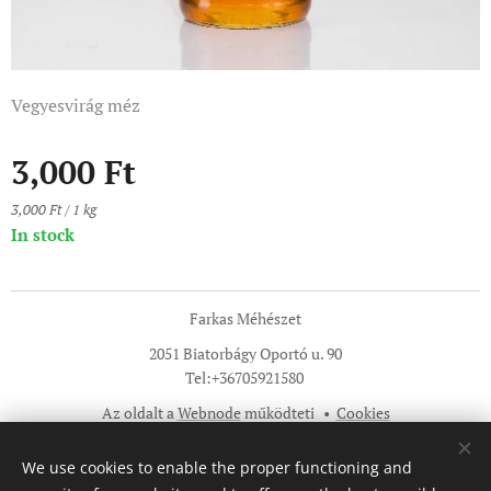
Vegyesvirág méz
3,000
Ft
3,000 Ft / 1 kg
In stock
Farkas Méhészet
2051 Biatorbágy Oportó u. 90
Tel:+36705921580
Az oldalt a
Webnode
működteti
Cookies
Languages
We use cookies to enable the proper functioning and
Magyar
English