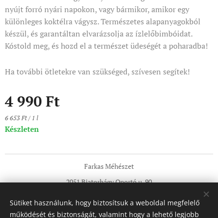
nyújt forró nyári napokon, vagy bármikor, amikor egy
különleges koktélra vágysz. Természetes alapanyagokból
készül, és garantáltan elvarázsolja az ízlelőbimbóidat.
Kóstold meg, és hozd el a természet üdeségét a poharadba!
Ha további ötletekre van szükséged, szívesen segítek!
4 990
Ft
6 653 Ft / 1 l
Készleten
Farkas Méhészet
2051 Biatorbágy Oportó u. 90
Tel:+36705921580
Sütiket használunk, hogy biztosítsuk a weboldal megfelelő
info@termeloimez-mezbor.hu
Sütik
működését és biztonságát, valamint hogy a lehető legjobb