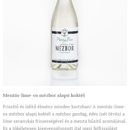
Mentás-lime-os mézbor alapú koktél
Frissítő és üdítő élmény minden kortyban! A mentás-lime-
os mézbor alapú koktél a mézbor gazdag, édes ízét ötvözi a
lime savanykás frissességével és a menta hűsítő aromájával.
Ez a tökéletesen kiegyensúlyozott ital igazi felfrissülést