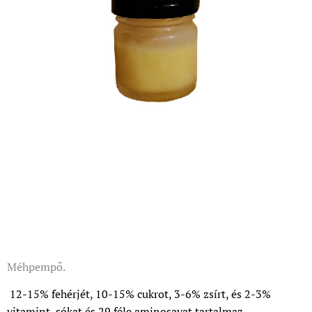
Méhpempő.
12-15% fehérjét, 10-15% cukrot, 3-6% zsírt, és 2-3%
vitamint, sókat és 29 féle aminosavat tartalmaz.