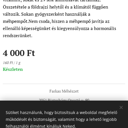
Összetétele a földrajzi helytől és a klímától függően
változik. Sokan gyógyszerként használják a
méhpempőt.
Nem csoda, hiszen a méhpempő javítja az
ellenálló képességünket és kiegyensúlyozza a hormonális
rendszerünket.
4 000
Ft
160 Ft / 1 g
Készleten
Farkas Méhészet
2051 Biatorbágy Oportó u. 90
Tel:+36705921580
Sütiket használunk, hogy biztosítsuk a weboldal megfelelő
info@termeloimez-mezbor.hu
Sütik
működését és biztonságát, valamint hogy a lehető legjobb
felhasználói élményt kínáljuk Neked.
Nyelvek