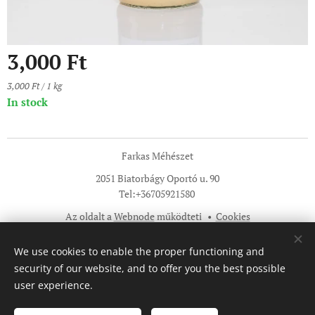
3,000
Ft
3,000 Ft / 1 kg
In stock
Farkas Méhészet
2051 Biatorbágy Oportó u. 90
Tel:+36705921580
Az oldalt a
Webnode
működteti
Cookies
Languages
We use cookies to enable the proper functioning and
Magyar
English
security of our website, and to offer you the best possible
user experience.