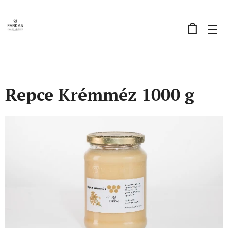
Repce Krémméz 1000 g