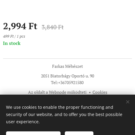
2,994
Ft
3,840
Ft
499 Ft / 1 pcs
In stock
Farkas Méhészet
2051 Biatorbágy Oportó u. 90
Tel:+36705921580
Az oldalt a
Webnode
működteti
Cookies
Languages
We use cookies to enable the proper functioning and
Magyar
English
security of our website, and to offer you the best possible
user experience.
Add to cart