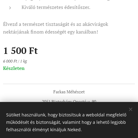
Kiváló természetes édesítőszer.
Élvezd a természet tisztaságát és az akácvirágok
nektárjának finom édességét egy kanálban!
1 500
Ft
6 000 Ft / 1 kg
Készleten
Farkas Méhészet
2051 Biatorbágy Oportó u. 90
Tel:+36705921580
Sütiket használunk, hogy biztosítsuk a weboldal megfelelő
info@termeloimez-mezbor.hu
Sütik
működését és biztonságát, valamint hogy a lehető legjobb
felhasználói élményt kínáljuk Neked.
Nyelvek