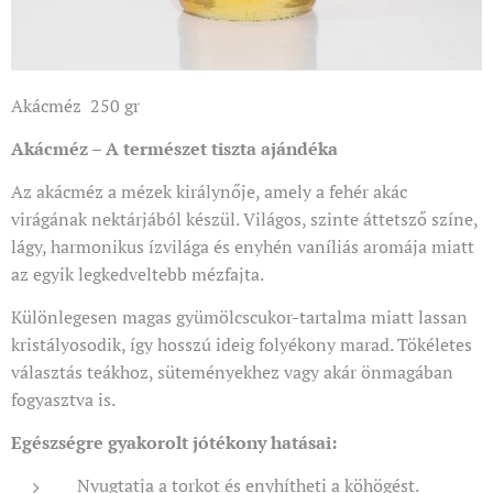
Akácméz 250 gr
Akácméz – A természet tiszta ajándéka
Az akácméz a mézek királynője, amely a fehér akác
virágának nektárjából készül. Világos, szinte áttetsző színe,
lágy, harmonikus ízvilága és enyhén vaníliás aromája miatt
az egyik legkedveltebb mézfajta.
Különlegesen magas gyümölcscukor-tartalma miatt lassan
kristályosodik, így hosszú ideig folyékony marad. Tökéletes
választás teákhoz, süteményekhez vagy akár önmagában
fogyasztva is.
Egészségre gyakorolt jótékony hatásai:
Nyugtatja a torkot és enyhítheti a köhögést.